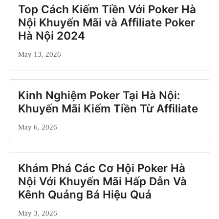
Top Cách Kiếm Tiền Với Poker Hà
Nội Khuyến Mãi và Affiliate Poker
Hà Nội 2024
May 13, 2026
Kinh Nghiệm Poker Tại Hà Nội:
Khuyến Mãi Kiếm Tiền Từ Affiliate
May 6, 2026
Khám Phá Các Cơ Hội Poker Hà
Nội Với Khuyến Mãi Hấp Dẫn Và
Kênh Quảng Bá Hiệu Quả
May 3, 2026