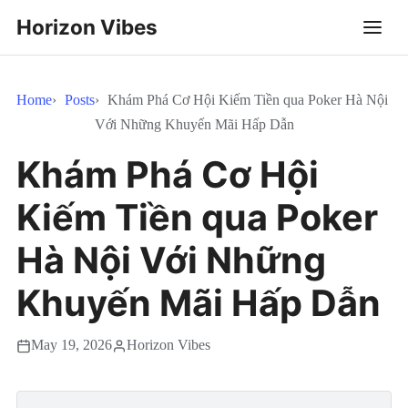
Horizon Vibes
Home
Posts
Khám Phá Cơ Hội Kiếm Tiền qua Poker Hà Nội
Với Những Khuyến Mãi Hấp Dẫn
Khám Phá Cơ Hội
Kiếm Tiền qua Poker
Hà Nội Với Những
Khuyến Mãi Hấp Dẫn
May 19, 2026
Horizon Vibes