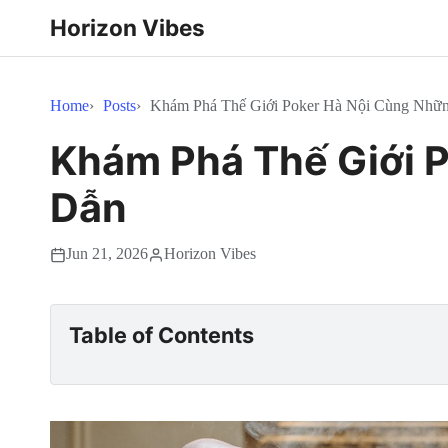
Horizon Vibes
Home
Posts
Khám Phá Thế Giới Poker Hà Nội Cùng Nhữ
Khám Phá Thế Giới 
Dẫn
Jun 21, 2026
Horizon Vibes
Table of Contents