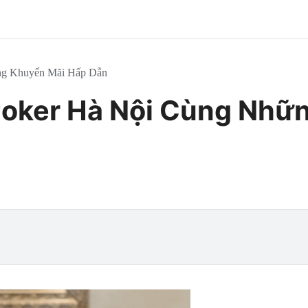
ng Khuyến Mãi Hấp Dẫn
Poker Hà Nội Cùng Nhữ