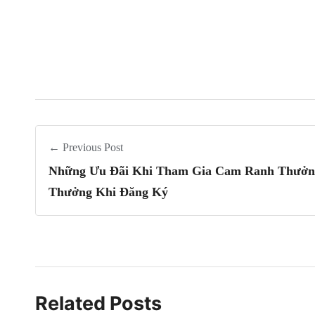
← Previous Post
Những Ưu Đãi Khi Tham Gia Cam Ranh Thưởn
Thưởng Khi Đăng Ký
Related Posts