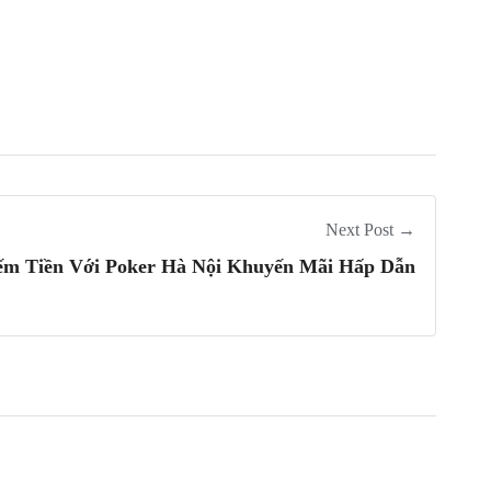
Next Post →
m Tiền Với Poker Hà Nội Khuyến Mãi Hấp Dẫn