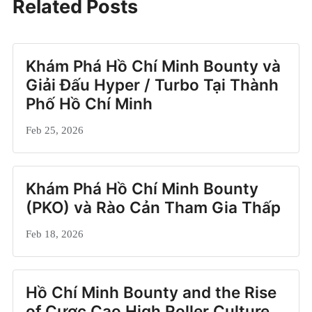
Related Posts
Khám Phá Hồ Chí Minh Bounty và
Giải Đấu Hyper / Turbo Tại Thành
Phố Hồ Chí Minh
Feb 25, 2026
Khám Phá Hồ Chí Minh Bounty
(PKO) và Rào Cản Tham Gia Thấp
Feb 18, 2026
Hồ Chí Minh Bounty and the Rise
of Cược Cao High Roller Culture