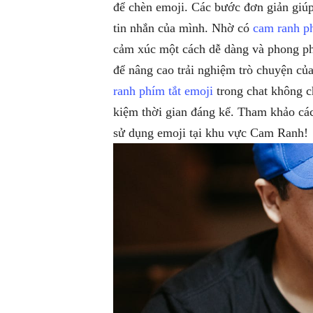
để chèn emoji. Các bước đơn giản giú
tin nhắn của mình. Nhờ có
cam ranh ph
cảm xúc một cách dễ dàng và phong ph
để nâng cao trải nghiệm trò chuyện củ
ranh phím tắt emoji
trong chat không ch
kiệm thời gian đáng kể. Tham khảo các 
sử dụng emoji tại khu vực Cam Ranh!