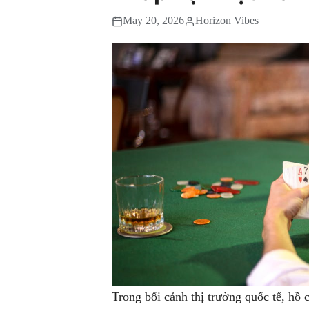
May 20, 2026
Horizon Vibes
Trong bối cảnh thị trường quốc tế, hồ 