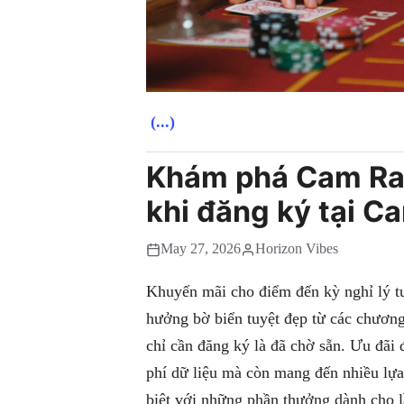
(...)
Khám phá Cam Ran
khi đăng ký tại C
May 27, 2026
Horizon Vibes
Khuyến mãi cho điểm đến kỳ nghỉ lý t
hưởng bờ biển tuyệt đẹp từ các chương
chỉ cần đăng ký là đã chờ sẵn. Ưu đãi
phí dữ liệu mà còn mang đến nhiều lựa 
biệt với những phần thưởng dành cho