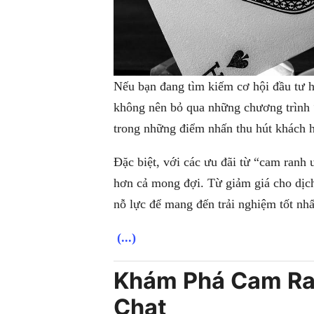
Nếu bạn đang tìm kiếm cơ hội đầu tư 
không nên bỏ qua những chương trình 
trong những điểm nhấn thu hút khách h
Đặc biệt, với các ưu đãi từ “cam ranh 
hơn cả mong đợi. Từ giảm giá cho dịc
nỗ lực để mang đến trải nghiệm tốt nh
(...)
Khám Phá Cam Ran
Chat