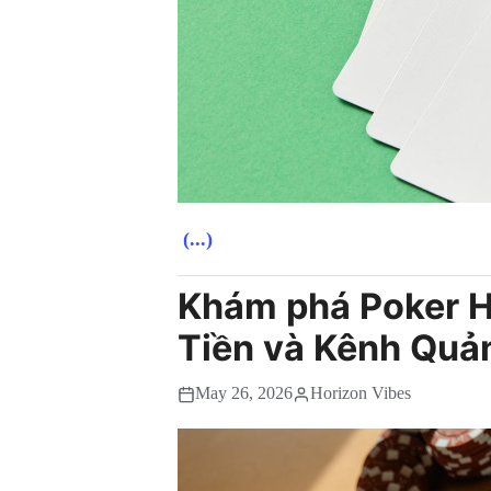
(...)
Khám phá Poker H
Tiền và Kênh Quả
May 26, 2026
Horizon Vibes