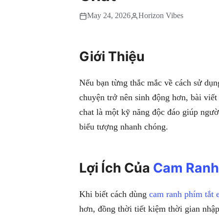
May 24, 2026
Horizon Vibes
Giới Thiệu
Nếu bạn từng thắc mắc về cách sử dụ
chuyện trở nên sinh động hơn, bài viế
chat là một kỹ năng độc đáo giúp người
biểu tượng nhanh chóng.
Lợi Ích Của
Cam Ranh 
Khi biết cách dùng
cam ranh phím tắt 
hơn, đồng thời tiết kiệm thời gian nhập