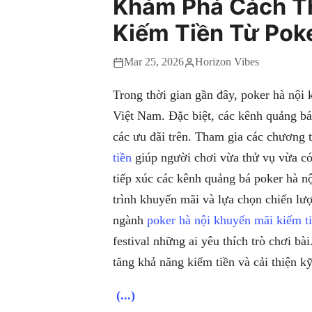
Khám Phá Cách T
Kiếm Tiền Từ Poke
Mar 25, 2026
Horizon Vibes
Trong thời gian gần đây, poker hà nội 
Việt Nam. Đặc biệt, các kênh quảng bá
các ưu đãi trên. Tham gia các chương 
tiền
giúp người chơi vừa thử vụ vừa có 
tiếp xúc các kênh quảng bá poker hà nộ
trình khuyến mãi và lựa chọn chiến lược
ngành
poker hà nội khuyến mãi kiếm t
festival những ai yêu thích trò chơi b
tăng khả năng kiếm tiền và cải thiện k
(...)