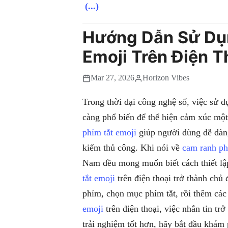
(...)
Hướng Dẫn Sử Dụ
Emoji Trên Điện 
Mar 27, 2026
Horizon Vibes
Trong thời đại công nghệ số, việc sử d
càng phổ biến để thể hiện cảm xúc một
phím tắt emoji
giúp người dùng dễ dàn
kiếm thủ công. Khi nói về
cam ranh ph
Nam đều mong muốn biết cách thiết l
tắt emoji
trên điện thoại trở thành chủ 
phím, chọn mục phím tắt, rồi thêm cá
emoji
trên điện thoại, việc nhắn tin t
trải nghiệm tốt hơn, hãy bắt đầu khám