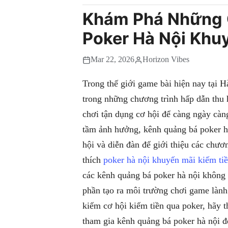
Khám Phá Những C
Poker Hà Nội Khu
Mar 22, 2026
Horizon Vibes
Trong thế giới game bài hiện nay tại H
trong những chương trình hấp dẫn thu 
chơi tận dụng cơ hội để càng ngày càn
tầm ảnh hưởng, kênh quảng bá poker h
hội và diễn đàn để giới thiệu các chư
thích
poker hà nội khuyến mãi kiếm ti
các kênh quảng bá poker hà nội không 
phần tạo ra môi trường chơi game làn
kiếm cơ hội kiếm tiền qua poker, hãy 
tham gia kênh quảng bá poker hà nội đ