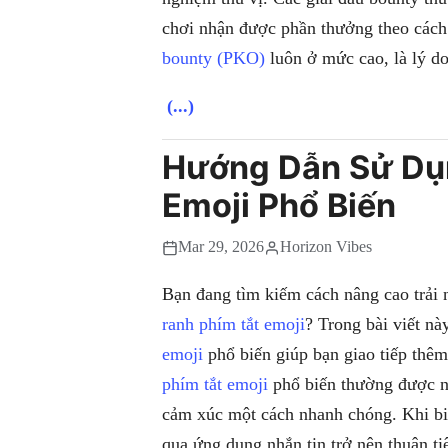
chơi nhận được phần thưởng theo cách
bounty (PKO)
luôn ở mức cao, là lý do
(...)
Hướng Dẫn Sử Dụ
Emoji Phổ Biến
Mar 29, 2026
Horizon Vibes
Bạn đang tìm kiếm cách nâng cao trải n
ranh phím tắt emoji
? Trong bài viết nà
emoji
phổ biến giúp bạn giao tiếp thê
phím tắt emoji
phổ biến thường được nh
cảm xúc một cách nhanh chóng. Khi b
qua ứng dụng nhắn tin trở nên thuận t