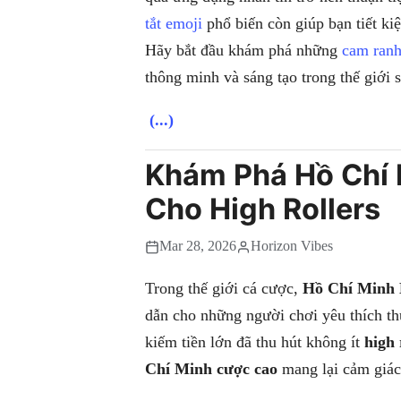
tắt emoji
phổ biến còn giúp bạn tiết ki
Hãy bắt đầu khám phá những
cam ranh
thông minh và sáng tạo trong thế giới 
(...)
Khám Phá Hồ Chí 
Cho High Rollers
Mar 28, 2026
Horizon Vibes
Trong thế giới cá cược,
Hồ Chí Minh 
dẫn cho những người chơi yêu thích th
kiếm tiền lớn đã thu hút không ít
high 
Chí Minh cược cao
mang lại cảm giác 