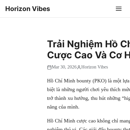
Horizon Vibes
Trải Nghiệm Hồ Ch
Cược Cao Và Cơ H
Mar 30, 2026
Horizon Vibes
Hồ Chí Minh bounty (PKO) là một lựa
biệt là những người chơi yêu thích mứ
trở thành xu hướng, thu hút những “hig
năng của mình.
Hồ Chí Minh cược cao không chỉ mang 
nghiệm thú vị. Các giải đấu bounty thư