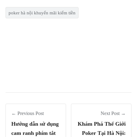
poker hà nội khuyến mãi kiếm tiền
← Previous Post
Next Post →
Hướng dẫn sử dụng
Khám Phá Thế Giới
cam ranh phím tắt
Poker Tại Hà Nội: