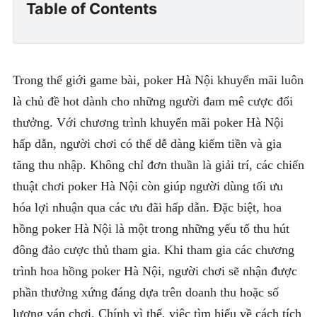
Table of Contents
Trong thế giới game bài, poker Hà Nội khuyến mãi luôn
là chủ đề hot dành cho những người đam mê cược đổi
thưởng. Với chương trình khuyến mãi poker Hà Nội
hấp dẫn, người chơi có thể dễ dàng kiếm tiền và gia
tăng thu nhập. Không chỉ đơn thuần là giải trí, các chiến
thuật chơi poker Hà Nội còn giúp người dùng tối ưu
hóa lợi nhuận qua các ưu đãi hấp dẫn. Đặc biệt, hoa
hồng poker Hà Nội là một trong những yếu tố thu hút
đông đảo cược thủ tham gia. Khi tham gia các chương
trình hoa hồng poker Hà Nội, người chơi sẽ nhận được
phần thưởng xứng đáng dựa trên doanh thu hoặc số
lượng ván chơi. Chính vì thế, việc tìm hiểu về cách tích