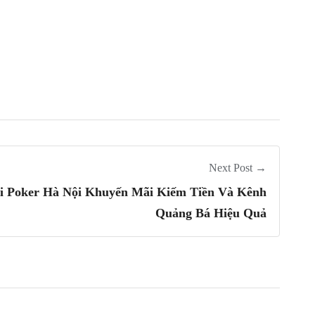
Next Post →
 Poker Hà Nội Khuyến Mãi Kiếm Tiền Và Kênh
Quảng Bá Hiệu Quả