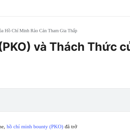
ủa Hồ Chí Minh Rào Cản Tham Gia Thấp
(PKO) và Thách Thức c
ame,
hồ chí minh bounty (PKO)
đã trở